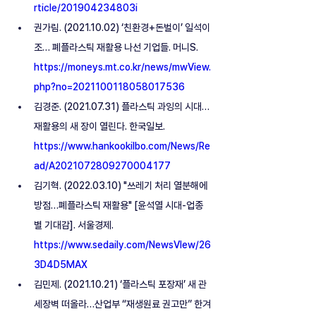
rticle/201904234803i
권가림. (2021.10.02) ‘친환경+돈벌이’ 일석이
조… 폐플라스틱 재활용 나선 기업들. 머니S. 
https://moneys.mt.co.kr/news/mwView.
php?no=2021100118058017536
김경준. (2021.07.31) 플라스틱 과잉의 시대… 
재활용의 새 장이 열린다. 한국일보.  
https://www.hankookilbo.com/News/Re
ad/A2021072809270004177
김기혁. (2022.03.10) "쓰레기 처리 열분해에 
방점…폐플라스틱 재활용" [윤석열 시대-업종
별 기대감]. 서울경제. 
https://www.sedaily.com/NewsVIew/26
3D4D5MAX
김민제. (2021.10.21) ‘플라스틱 포장재’ 새 관
세장벽 떠올라…산업부 “재생원료 권고만” 한겨