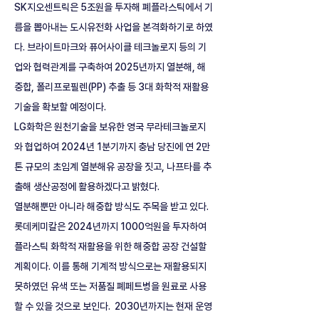
SK지오센트릭은 5조원을 투자해 폐플라스틱에서 기
름을 뽑아내는 도시유전화 사업을 본격화하기로 하였
다. 브라이트마크와 퓨어사이클 테크놀로지 등의 기
업와 협력관계를 구축하여 2025년까지 열분해, 해
중합, 폴리프로필렌(PP) 추출 등 3대 화학적 재활용 
기술을 확보할 예정이다. 
LG화학은 원천기술을 보유한 영국 무라테크놀로지
와 협업하여 2024년 1분기까지 충남 당진에 연 2만 
톤 규모의 초임계 열분해유 공장을 짓고, 나프타를 추
출해 생산공정에 활용하겠다고 밝혔다. 
열분해뿐만 아니라 해중합 방식도 주목을 받고 있다. 
롯데케미칼은 2024년까지 1000억원을 투자하여 
플라스틱 화학적 재활용을 위한 해중합 공장 건설할 
계획이다. 이를 통해 기계적 방식으로는 재활용되지 
못하였던 유색 또는 저품질 폐페트병을 원료로 사용
할 수 있을 것으로 보인다.  2030년까지는 현재 운영