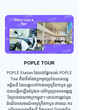
POPLE TOUR
POPLE Station ដែលជាផ្នែករបស់ POPLE
Tour ​គឺជាទីតាំងវប្បកម្មចម្រុះនៃយានយន្ត
អគ្គិសនី ដែលឆ្ពោះទៅកាន់អព្យាក្រឹតកាបូន​ ត្រូវ
បានបង្កើតឡើងដំបូងគេ នៅក្បែរប្រាសាទអង្គវត្ត
នៃព្រះរាជាណាចក្រកម្ពុជា។ ​ដោយការផ្តល់ជូន
ដំណើរទេសចរណ៍អព្យាក្រឹតកាបូន តាមរយៈការ
ប្រើយានយន្តអគ្គិសនី ​និងភេសជ្ជៈដែលផលិត