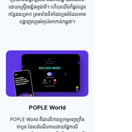
ដោយគ្រឿងផ្សំធម្មជាតិ។ ហើយយើងក៏ផ្តល់ជូន
កន្លែងសម្រាក​ ព្រមទាំងទីតាំងវប្បធម៌ដែលអាច
បង្ហាញវប្បធម៌កូរ៉េមកកាន់កម្ពុជា។​
POPLE World
POPLE World គឺជាវេទិកាវប្បកម្មអព្យាក្រឹត
កាបូន ដែលដំណើរការដោយផ្អែកលើ