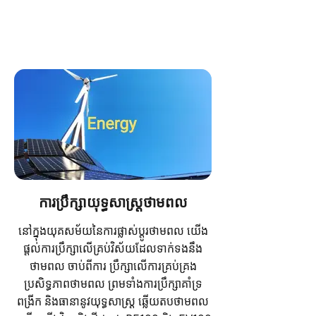
ការប្រឹក្សាយុទ្ធសាស្ត្រថាមពល
នៅក្នុងយុគសម័យនៃការផ្លាស់ប្តូរថាមពល យើង
ផ្តល់ការប្រឹក្សាលើគ្រប់វិស័យដែលទាក់ទងនឹង
ថាមពល ចាប់ពីការ​ ប្រឹក្សាលើការគ្រប់គ្រង
ប្រសិទ្ធភាពថាមពល​ ព្រមទាំងការប្រឹក្សាគាំទ្រ
ពង្រីក និងធានានូវយុទ្ធសាស្រ្ត ឆ្លើយតបថាមពល