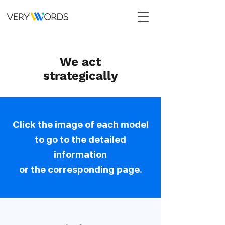
We act
strategically
​Click the image of each model
to go to the detailed
information
or the corresponding page.