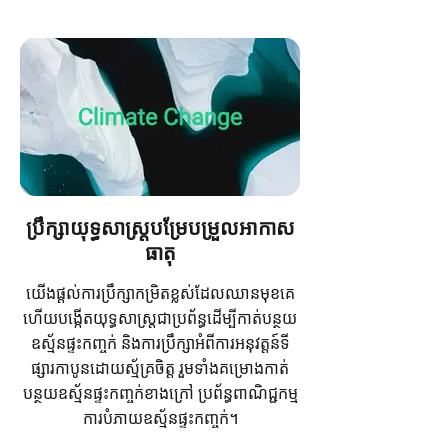
ប្រឹក្សា​យុទ្ធសាស្ត្រ​បម្រែបម្រួល​អាកាស
ធាតុ​
យើងផ្តល់ការប្រឹក្សាកម្រិតខ្លស់ដែលឈានមុខគេ
ហើយបង្កើតយុទ្ធសាស្រ្តជាប្រព័ន្ធដើម្បីកាត់បន្ថយ
ឧស្ម័នផ្ទះកញ្ចក់ ​និងការប្រឹក្សាអំពីការអនុវត្តន៍ទី
ផ្សារកាបូនដោយស្ម័គ្រចិត្ត រួមទាំងគម្រោងកាត់
បន្ថយឧស្ម័នផ្ទះកញ្ចក់ខាងក្រៅ ប្រព័ន្ធពាណិជ្ជកម្ម
ការបំភាយឧស្ម័នផ្ទះកញ្ចក់។​