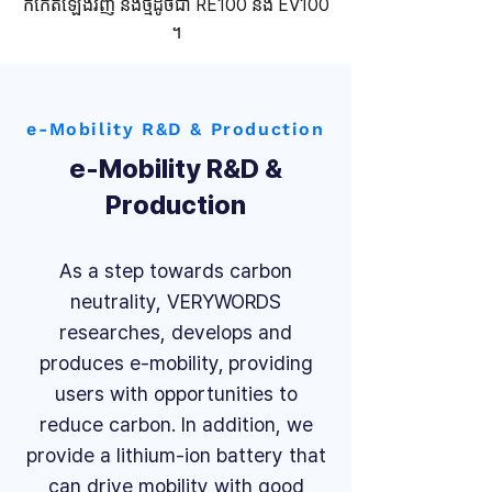
កកើតឡើងវិញ និងថ្មីដូចជា RE100 និង EV100
។​
e-Mobility R&D & Production
e-Mobility R&D &
Production
As a step towards carbon
neutrality, VERYWORDS
researches, develops and
produces e-mobility,
providing
users with opportunities to
reduce carbon. In addition, we
provide a lithium-ion battery that
can drive mobility with good