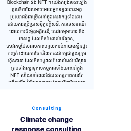
Blockchain និង NFT ។ ​យើងកំពុងរចនាឡើង
នូវវេទិកាដែលអាចអោយអ្នកទទួលបានអត្ថ
ប្រយោជន៍ជាច្រើននៅក្នុងសេវាកម្មទាំងនោះ ​
ដោយការប្រើប្រាស់ម៉ូតូអគ្គិសនី, ការទេសចរណ៍
ដោយការជិះម៉ូតូអគ្គិសនី, ​សេវាកម្មអាហារ​ និង​
ភេសជ្ជៈដែលមិនប៉ះពាល់បរិស្ថាន, ​
សេវាកម្មដែលអាចកាត់បន្ថយការបំភាយឧស្ម័នផ្ទះ
កញ្ចក់ ដោយការចែករំលែកសេវាកម្មជាមួយក្រុម
ហ៊ុននានា ​ដែលមិនបង្កផលប៉ះពាល់ដល់បរិស្ថាន​
ព្រមទាំងរក្សាទុកសកម្មភាពទាំងនោះនៅក្នុង
NFT ហើយនៅពេលដែលសកម្មភាពកាន់តែ
ច្រើនឡើង ​វិស័យសេវាកម្ម ផ្នែកវេទិកាដែលអ្នក
អាចទទួលបានអត្ថប្រយោជន៍ផ្សេងៗ
Consulting
Climate change
response consulting